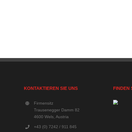
KONTAKTIEREN SIE UNS
FINDEN 
Firmensitz
Trausenegger Damm 82
4600 Wels, Austria
+43 (0) 7242 / 911 845